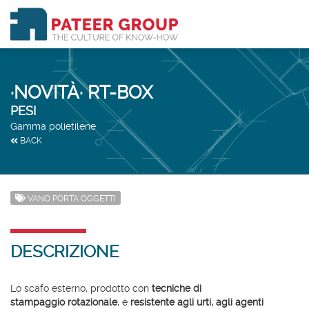
·NOVITÀ· RT-BOX
PESI
Gamma polietilene
BACK
VANO PORTA OGGETTI
DESCRIZIONE
Lo scafo esterno, prodotto con
tecniche di
stampaggio rotazionale
, è
resistente agli urti, agli agenti