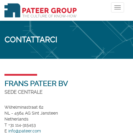
Toggle
navigat
CONTATTARCI
FRANS PATEER BV
SEDE CENTRALE
Wilhelminastraat 62
NL - 4564 AG Sint Jansteen
Netherlands
T +31 114-315453
E
info@pateer.com