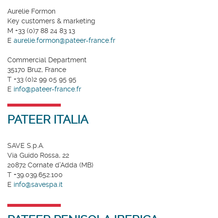
Aurelie Formon
Key customers & marketing
M +33 (0)7 88 24 83 13
E
aurelie.formon@pateer-france.fr
Commercial Department
35170 Bruz, France
T +33 (0)2 99 05 95 95
E
info@pateer-france.fr
PATEER ITALIA
SAVE S.p.A.
Via Guido Rossa, 22
20872 Cornate d’Adda (MB)
T +39.039.652.100
E
info@savespa.it