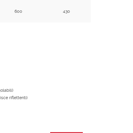
600
430
olabili)
sce riflettenti)