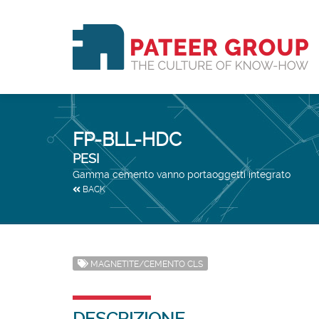
FP-BLL-HDC
PESI
Gamma cemento vanno portaoggetti integrato
BACK
MAGNETITE/CEMENTO CLS
DESCRIZIONE