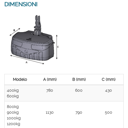
DIMENSIONI
Modelo
A (mm)
B (mm)
C (mm)
400kg
780
600
430
600kg
800kg
900kg
1130
790
500
1000kg
1200kg